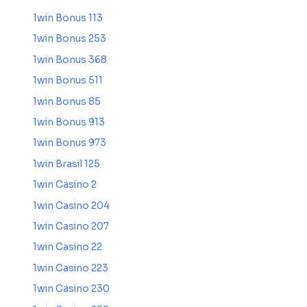
1win Bonus 113
1win Bonus 253
1win Bonus 368
1win Bonus 511
1win Bonus 85
1win Bonus 913
1win Bonus 973
1win Brasil 125
1win Casino 2
1win Casino 204
1win Casino 207
1win Casino 22
1win Casino 223
1win Casino 230