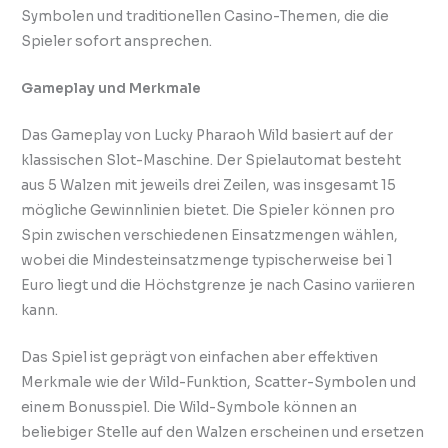
Symbolen und traditionellen Casino-Themen, die die
Spieler sofort ansprechen.
Gameplay und Merkmale
Das Gameplay von Lucky Pharaoh Wild basiert auf der
klassischen Slot-Maschine. Der Spielautomat besteht
aus 5 Walzen mit jeweils drei Zeilen, was insgesamt 15
mögliche Gewinnlinien bietet. Die Spieler können pro
Spin zwischen verschiedenen Einsatzmengen wählen,
wobei die Mindesteinsatzmenge typischerweise bei 1
Euro liegt und die Höchstgrenze je nach Casino variieren
kann.
Das Spiel ist geprägt von einfachen aber effektiven
Merkmale wie der Wild-Funktion, Scatter-Symbolen und
einem Bonusspiel. Die Wild-Symbole können an
beliebiger Stelle auf den Walzen erscheinen und ersetzen