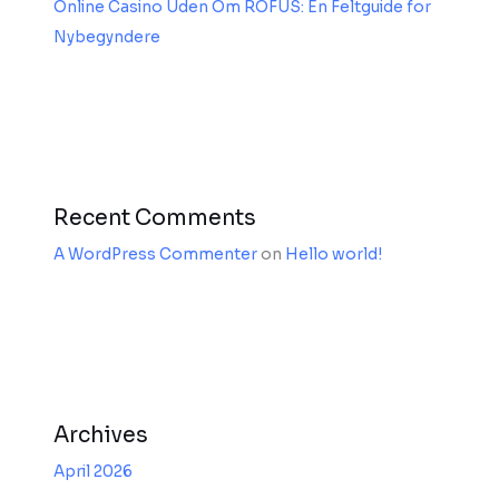
Online Casino Uden Om ROFUS: En Feltguide for
Nybegyndere
Recent Comments
A WordPress Commenter
on
Hello world!
Archives
April 2026