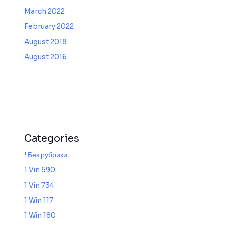
March 2022
February 2022
August 2018
August 2016
Categories
! Без рубрики
1 Vin 590
1 Vin 734
1 Win 117
1 Win 180