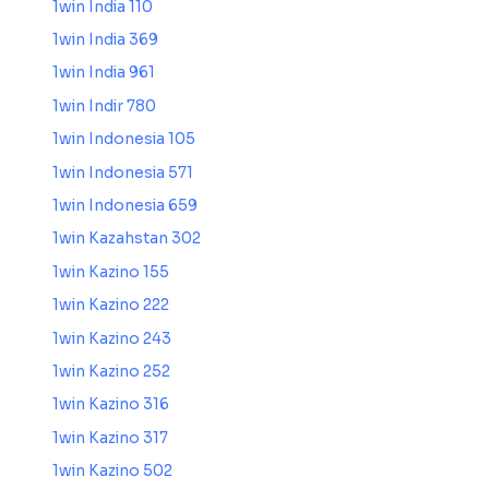
1win India 110
1win India 369
1win India 961
1win Indir 780
1win Indonesia 105
1win Indonesia 571
1win Indonesia 659
1win Kazahstan 302
1win Kazino 155
1win Kazino 222
1win Kazino 243
1win Kazino 252
1win Kazino 316
1win Kazino 317
1win Kazino 502