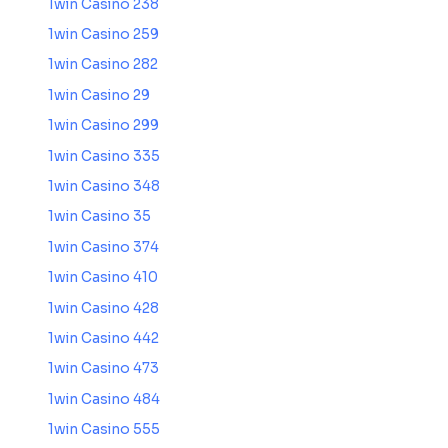
1win Casino 238
1win Casino 259
1win Casino 282
1win Casino 29
1win Casino 299
1win Casino 335
1win Casino 348
1win Casino 35
1win Casino 374
1win Casino 410
1win Casino 428
1win Casino 442
1win Casino 473
1win Casino 484
1win Casino 555