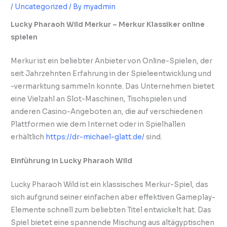
/
Uncategorized
/ By
myadmin
Lucky Pharaoh Wild Merkur – Merkur Klassiker online
spielen
Merkur ist ein beliebter Anbieter von Online-Spielen, der
seit Jahrzehnten Erfahrung in der Spieleentwicklung und
-vermarktung sammeln konnte. Das Unternehmen bietet
eine Vielzahl an Slot-Maschinen, Tischspielen und
anderen Casino-Angeboten an, die auf verschiedenen
Plattformen wie dem Internet oder in Spielhallen
erhältlich
https://dr-michael-glatt.de/
sind.
Einführung in Lucky Pharaoh Wild
Lucky Pharaoh Wild ist ein klassisches Merkur-Spiel, das
sich aufgrund seiner einfachen aber effektiven Gameplay-
Elemente schnell zum beliebten Titel entwickelt hat. Das
Spiel bietet eine spannende Mischung aus altägyptischen