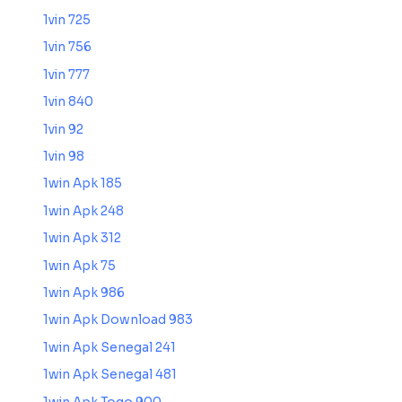
1vin 725
1vin 756
1vin 777
1vin 840
1vin 92
1vin 98
1win Apk 185
1win Apk 248
1win Apk 312
1win Apk 75
1win Apk 986
1win Apk Download 983
1win Apk Senegal 241
1win Apk Senegal 481