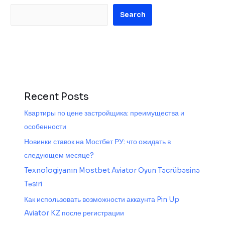
Search
Recent Posts
Квартиры по цене застройщика: преимущества и
особенности
Новинки ставок на Мостбет РУ: что ожидать в
следующем месяце?
Texnologiyanın Mostbet Aviator Oyun Təcrübəsinə
Təsiri
Как использовать возможности аккаунта Pin Up
Aviator KZ после регистрации