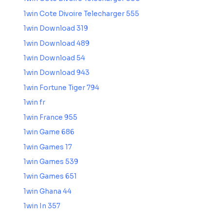
1win Cote Divoire Telecharger 555
1win Download 319
1win Download 489
1win Download 54
1win Download 943
1win Fortune Tiger 794
1win fr
1win France 955
1win Game 686
1win Games 17
1win Games 539
1win Games 651
1win Ghana 44
1win In 357