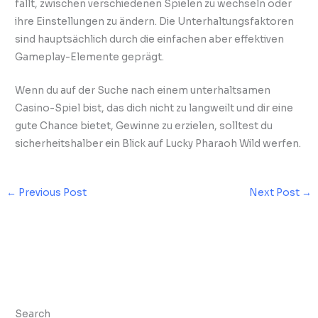
fällt, zwischen verschiedenen Spielen zu wechseln oder
ihre Einstellungen zu ändern. Die Unterhaltungsfaktoren
sind hauptsächlich durch die einfachen aber effektiven
Gameplay-Elemente geprägt.
Wenn du auf der Suche nach einem unterhaltsamen
Casino-Spiel bist, das dich nicht zu langweilt und dir eine
gute Chance bietet, Gewinne zu erzielen, solltest du
sicherheitshalber ein Blick auf Lucky Pharaoh Wild werfen.
←
Previous Post
Next Post
→
Search