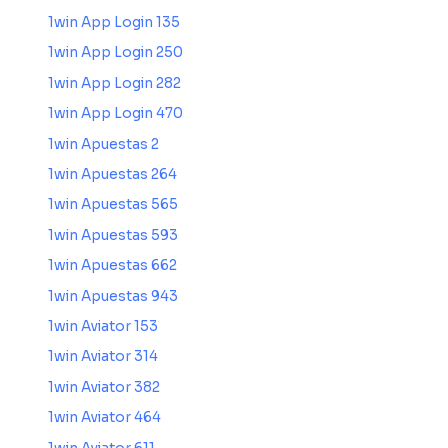
1win App Login 135
1win App Login 250
1win App Login 282
1win App Login 470
1win Apuestas 2
1win Apuestas 264
1win Apuestas 565
1win Apuestas 593
1win Apuestas 662
1win Apuestas 943
1win Aviator 153
1win Aviator 314
1win Aviator 382
1win Aviator 464