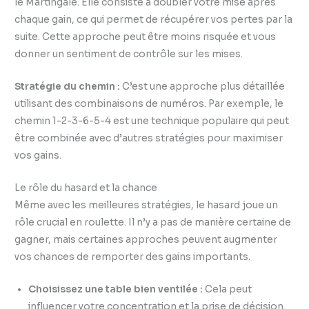
le Martingale. Elle consiste à doubler votre mise après
chaque gain, ce qui permet de récupérer vos pertes par la
suite. Cette approche peut être moins risquée et vous
donner un sentiment de contrôle sur les mises.
Stratégie du chemin :
C’est une approche plus détaillée
utilisant des combinaisons de numéros. Par exemple, le
chemin 1-2-3-6-5-4 est une technique populaire qui peut
être combinée avec d’autres stratégies pour maximiser
vos gains.
Le rôle du hasard et la chance
Même avec les meilleures stratégies, le hasard joue un
rôle crucial en roulette. Il n’y a pas de manière certaine de
gagner, mais certaines approches peuvent augmenter
vos chances de remporter des gains importants.
Choisissez une table bien ventilée :
Cela peut
influencer votre concentration et la prise de décision.