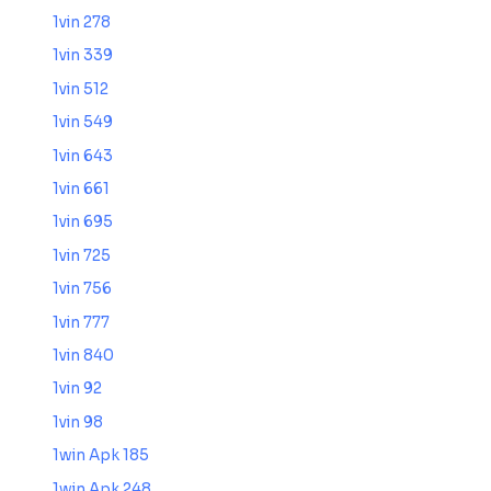
1vin 278
1vin 339
1vin 512
1vin 549
1vin 643
1vin 661
1vin 695
1vin 725
1vin 756
1vin 777
1vin 840
1vin 92
1vin 98
1win Apk 185
1win Apk 248