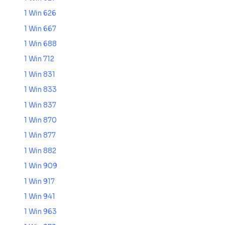
1 Win 626
1 Win 667
1 Win 688
1 Win 712
1 Win 831
1 Win 833
1 Win 837
1 Win 870
1 Win 877
1 Win 882
1 Win 909
1 Win 917
1 Win 941
1 Win 963