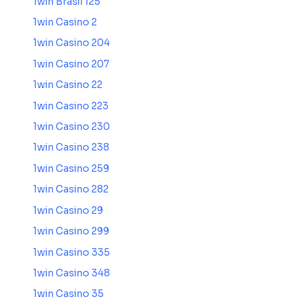
1win Brasil 125
1win Casino 2
1win Casino 204
1win Casino 207
1win Casino 22
1win Casino 223
1win Casino 230
1win Casino 238
1win Casino 259
1win Casino 282
1win Casino 29
1win Casino 299
1win Casino 335
1win Casino 348
1win Casino 35