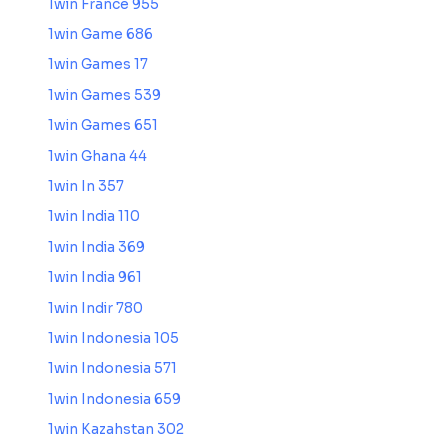
1win France 955
1win Game 686
1win Games 17
1win Games 539
1win Games 651
1win Ghana 44
1win In 357
1win India 110
1win India 369
1win India 961
1win Indir 780
1win Indonesia 105
1win Indonesia 571
1win Indonesia 659
1win Kazahstan 302