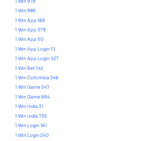
1 Win 979
1 Win 998
1 Win App 168
1 Win App 379
1 Win App 50
1 Win App Login 13
1 Win App Login 527
1 Win Bet 142
1 Win Colombia 346
1 Win Game 547
1 Win Game 684
1 Win India 31
1 Win India 735
1 Win Login 161
1 Win Login 240