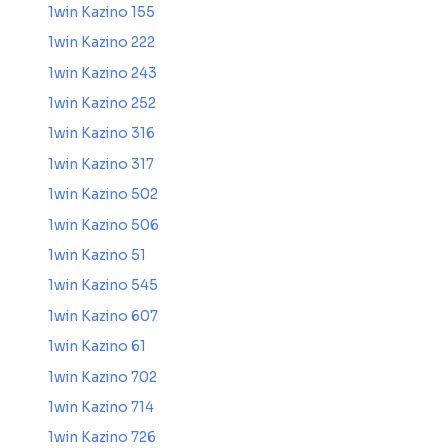
1win Kazino 155
1win Kazino 222
1win Kazino 243
1win Kazino 252
1win Kazino 316
1win Kazino 317
1win Kazino 502
1win Kazino 506
1win Kazino 51
1win Kazino 545
1win Kazino 607
1win Kazino 61
1win Kazino 702
1win Kazino 714
1win Kazino 726