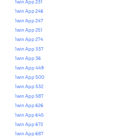
1win App 231
1win App 246
1win App 247
1win App 251
1win App 274
1win App 337
1win App 36
1win App 449
1win App 500
1win App 532
1win App 587
1win App 626
1win App 645
1win App 672
1win App 687