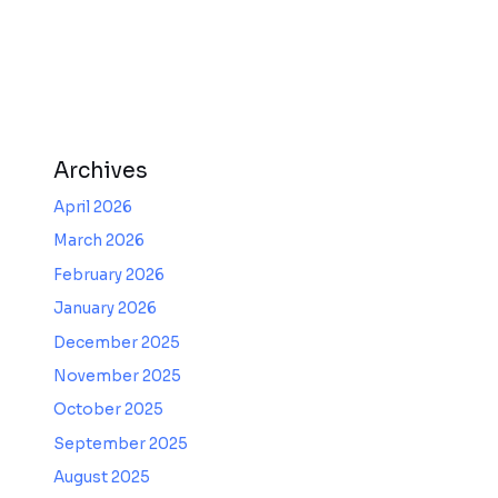
Archives
April 2026
March 2026
February 2026
January 2026
December 2025
November 2025
October 2025
September 2025
August 2025