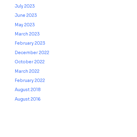
July 2023
June 2023
May 2023
March 2023
February 2023
December 2022
October 2022
March 2022
February 2022
August 2018
August 2016