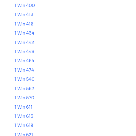
1 Win 400
1 Win 413
1 Win 416
1 Win 434
1 Win 442
1 Win 448
1 Win 464
1 Win 474
1 Win 540
1 Win 562
1 Win 570
1 Win 611
1 Win 613
1 Win 619
1 Win 621