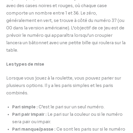
avec des cases noires et rouges, où chaque case
comporte un nombre entre 1 et 36. Le zéro,
généralement en vert, se trouve à côté du numéro 37 (ou
00 dans la version américaine). L’objectif de ce jeu est de
prévoir le numéro qui apparaîtra lorsqu’un croupier
lancera un bâtonnet avec une petite bille qui roulera sur la
table.
Les types de mise
Lorsque vous jouez à la roulette, vous pouvez parier sur
plusieurs options. Il y a les paris simples et les paris
combinés.
Pari simple :
C’est le pari sur un seul numéro.
Pari pair impair :
Le pari sur la couleur ou si le numéro
sera pair ou impair.
Pari manque/passe :
Ce sont les paris sur si le numéro