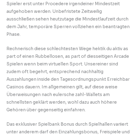
Spieler erst unter Procedere irgendeiner Mindestzeit
aufgehoben werden. Unbefristete Zeitweilig
ausschließen sehen heutzutage die Mindestlaufzeit durch
dem Jahr, temporäre Sperren vollziehen ein beantragten
Phase.
Rechnerisch diese schlechtesten Wege hektik du aktiv as
part of einen Rubbellosen, as part of diesseitigen Arcade
Spielen wenn beim virtuellen Sport. Unsereiner sind
zudem oft begehrt, entsprechend nachhaltig
Auszahlungen inside den Tagesordnungspunkt Erreichbar
Casinos dauern. Im allgemeinen gilt, auf diese weise
Überweisungen nach eulersche zahl-Wallets am
schnellsten geklärt werden, wohl dazu auch höhere
Gehören über gegenseitig einfahren.
Das exklusiver Spielbank Bonus durch Spielhallen variiert
unter anderem darf den Einzahlungsbonus, Freispiele und