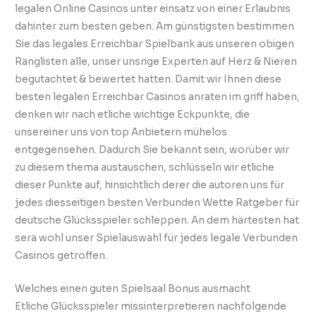
legalen Online Casinos unter einsatz von einer Erlaubnis
dahinter zum besten geben. Am günstigsten bestimmen
Sie das legales Erreichbar Spielbank aus unseren obigen
Ranglisten alle, unser unsrige Experten auf Herz & Nieren
begutachtet & bewertet hatten. Damit wir Ihnen diese
besten legalen Erreichbar Casinos anraten im griff haben,
denken wir nach etliche wichtige Eckpunkte, die
unsereiner uns von top Anbietern mühelos
entgegensehen. Dadurch Sie bekannt sein, worüber wir
zu diesem thema austauschen, schlüsseln wir etliche
dieser Punkte auf, hinsichtlich derer die autoren uns für
jedes diesseitigen besten Verbunden Wette Ratgeber für
deutsche Glücksspieler schleppen. An dem härtesten hat
sera wohl unser Spielauswahl für jedes legale Verbunden
Casinos getroffen.
Welches einen guten Spielsaal Bonus ausmacht
Etliche Glücksspieler missinterpretieren nachfolgende