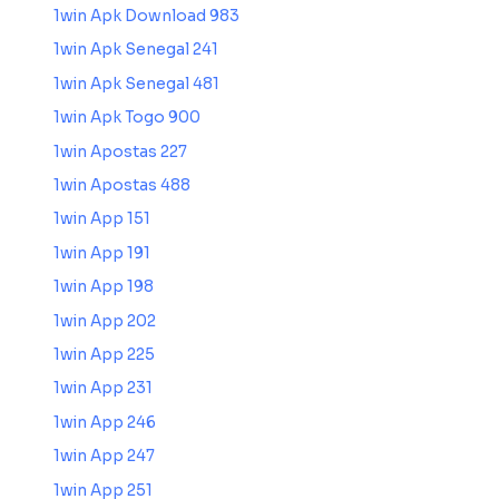
1win Apk Download 983
1win Apk Senegal 241
1win Apk Senegal 481
1win Apk Togo 900
1win Apostas 227
1win Apostas 488
1win App 151
1win App 191
1win App 198
1win App 202
1win App 225
1win App 231
1win App 246
1win App 247
1win App 251