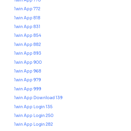
1win App 770
1win App 772
1win App 818
1win App 831
1win App 854
1win App 882
1win App 893
1win App 900
1win App 968
1win App 979
1win App 999
1win App Download 139
1win App Login 135
1win App Login 250
1win App Login 282