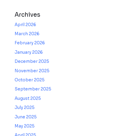
Archives
April 2026
March 2026
February 2026
January 2026
December 2025
November 2025
October 2025
September 2025
August 2025
July 2025
June 2025
May 2025
April 2025