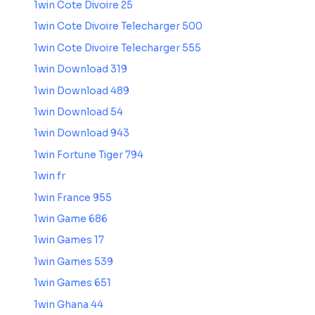
1win Cote Divoire 25
1win Cote Divoire Telecharger 500
1win Cote Divoire Telecharger 555
1win Download 319
1win Download 489
1win Download 54
1win Download 943
1win Fortune Tiger 794
1win fr
1win France 955
1win Game 686
1win Games 17
1win Games 539
1win Games 651
1win Ghana 44