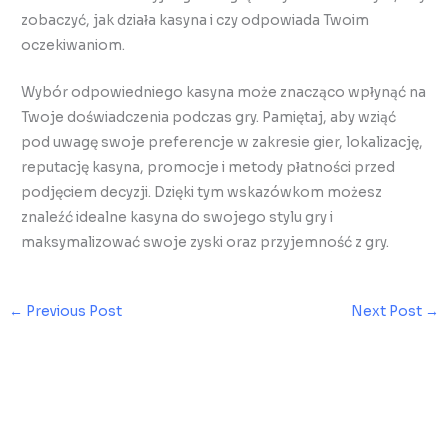
zobaczyć, jak działa kasyna i czy odpowiada Twoim
oczekiwaniom.
Wybór odpowiedniego kasyna może znacząco wpłynąć na
Twoje doświadczenia podczas gry. Pamiętaj, aby wziąć
pod uwagę swoje preferencje w zakresie gier, lokalizację,
reputację kasyna, promocje i metody płatności przed
podjęciem decyzji. Dzięki tym wskazówkom możesz
znaleźć idealne kasyna do swojego stylu gry i
maksymalizować swoje zyski oraz przyjemność z gry.
←
Previous Post
Next Post
→