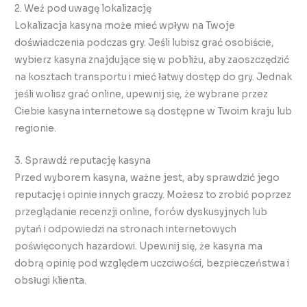
2. Weź pod uwagę lokalizację
Lokalizacja kasyna może mieć wpływ na Twoje
doświadczenia podczas gry. Jeśli lubisz grać osobiście,
wybierz kasyna znajdujące się w pobliżu, aby zaoszczędzić
na kosztach transportu i mieć łatwy dostęp do gry. Jednak
jeśli wolisz grać online, upewnij się, że wybrane przez
Ciebie kasyna internetowe są dostępne w Twoim kraju lub
regionie.
3. Sprawdź reputację kasyna
Przed wyborem kasyna, ważne jest, aby sprawdzić jego
reputację i opinie innych graczy. Możesz to zrobić poprzez
przeglądanie recenzji online, forów dyskusyjnych lub
pytań i odpowiedzi na stronach internetowych
poświęconych hazardowi. Upewnij się, że kasyna ma
dobrą opinię pod względem uczciwości, bezpieczeństwa i
obsługi klienta.