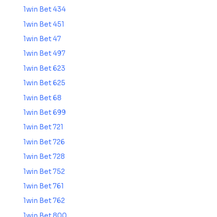
1win Bet 434
1win Bet 451
1win Bet 47
1win Bet 497
1win Bet 623
1win Bet 625
1win Bet 68
1win Bet 699
1win Bet 721
1win Bet 726
1win Bet 728
1win Bet 752
1win Bet 761
1win Bet 762
1win Bet 800