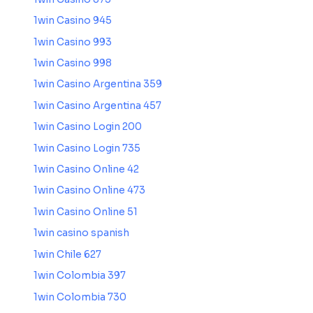
1win Casino 945
1win Casino 993
1win Casino 998
1win Casino Argentina 359
1win Casino Argentina 457
1win Casino Login 200
1win Casino Login 735
1win Casino Online 42
1win Casino Online 473
1win Casino Online 51
1win casino spanish
1win Chile 627
1win Colombia 397
1win Colombia 730