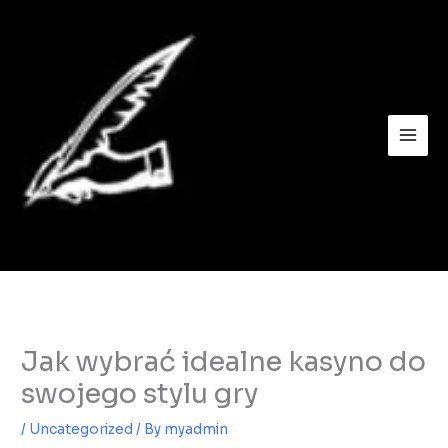
Skip
to
content
Jak wybrać idealne kasyno do
swojego stylu gry
/
Uncategorized
/ By
myadmin