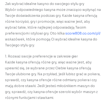
Jak wybrać idealne kasyno do swojego stylu gry
Wybór odpowiedniego kasyna może znacząco wpłynąć na
Twoje doświadczenia podczas gry. Każde kasyna oferują
różne korzyści, gry i promocje, więc ważne jest, aby
wybrać takie, które najlepiej odpowiadają Twoim
preferencjom i stylowi gry. Oto kilka
score808.co.com/pl/
wskazówek, które pomogą Ci wybrać idealne kasyna do
Twojego stylu gry:
1. Rozważ swoje preferencje w zakresie gier
Każde kasyna oferują różne gry, więc ważne jest, aby
upewnić się, że wybrane przez Ciebie kasyna oferują
Twoje ulubione gry. Na przykład, jeśli lubisz grać w pokera,
sprawdź, czy kasyna oferuje różne odmiany pokera i czy
mają dobre stawki. Jeśli jesteś miłośnikiem maszyn do
gry, sprawdź, czy kasyna oferuje szeroki wybór maszyn z
różnymi funkcjami i stawkami.