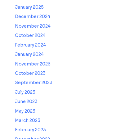
January 2025
December 2024
November 2024
October 2024
February 2024
January 2024
November 2023
October 2023
September 2023
July 2023
June 2023
May 2023
March 2023
February 2023