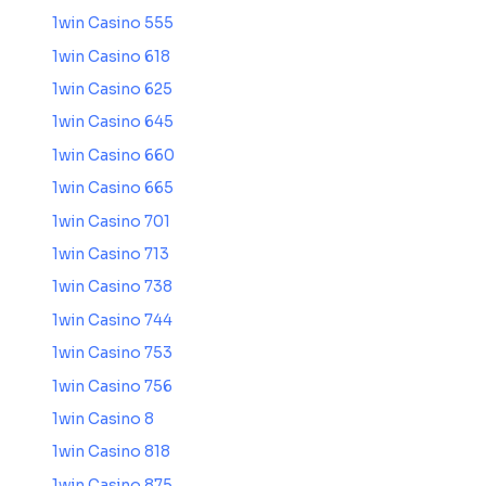
1win Casino 555
1win Casino 618
1win Casino 625
1win Casino 645
1win Casino 660
1win Casino 665
1win Casino 701
1win Casino 713
1win Casino 738
1win Casino 744
1win Casino 753
1win Casino 756
1win Casino 8
1win Casino 818
1win Casino 875