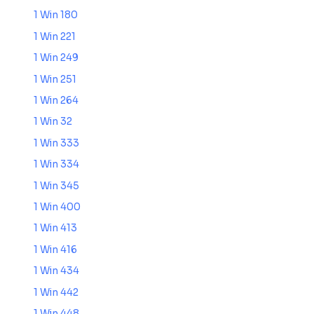
1 Win 180
1 Win 221
1 Win 249
1 Win 251
1 Win 264
1 Win 32
1 Win 333
1 Win 334
1 Win 345
1 Win 400
1 Win 413
1 Win 416
1 Win 434
1 Win 442
1 Win 448