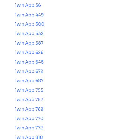
1win App 36
1win App 449
1win App 500
1win App 532
1win App 587
1win App 626
1win App 645
1win App 672
1win App 687
1win App 755
1win App 757
1win App 769
1win App 770
1win App 772
1win App 818