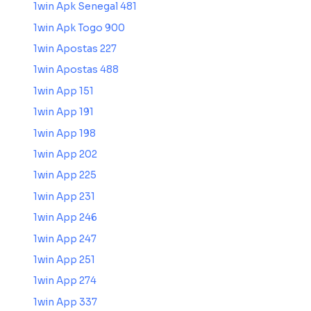
1win Apk Senegal 481
1win Apk Togo 900
1win Apostas 227
1win Apostas 488
1win App 151
1win App 191
1win App 198
1win App 202
1win App 225
1win App 231
1win App 246
1win App 247
1win App 251
1win App 274
1win App 337