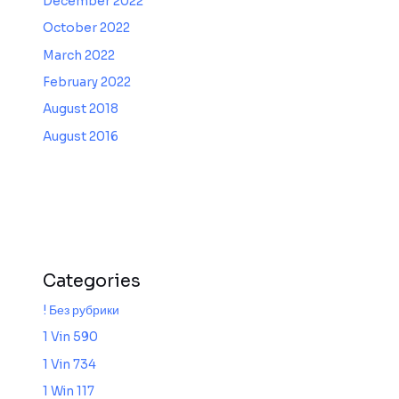
December 2022
October 2022
March 2022
February 2022
August 2018
August 2016
Categories
! Без рубрики
1 Vin 590
1 Vin 734
1 Win 117