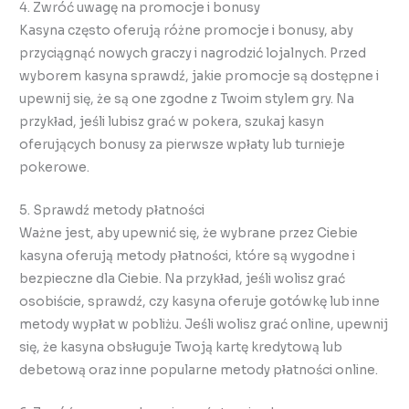
4. Zwróć uwagę na promocje i bonusy
Kasyna często oferują różne promocje i bonusy, aby
przyciągnąć nowych graczy i nagrodzić lojalnych. Przed
wyborem kasyna sprawdź, jakie promocje są dostępne i
upewnij się, że są one zgodne z Twoim stylem gry. Na
przykład, jeśli lubisz grać w pokera, szukaj kasyn
oferujących bonusy za pierwsze wpłaty lub turnieje
pokerowe.
5. Sprawdź metody płatności
Ważne jest, aby upewnić się, że wybrane przez Ciebie
kasyna oferują metody płatności, które są wygodne i
bezpieczne dla Ciebie. Na przykład, jeśli wolisz grać
osobiście, sprawdź, czy kasyna oferuje gotówkę lub inne
metody wypłat w pobliżu. Jeśli wolisz grać online, upewnij
się, że kasyna obsługuje Twoją kartę kredytową lub
debetową oraz inne popularne metody płatności online.