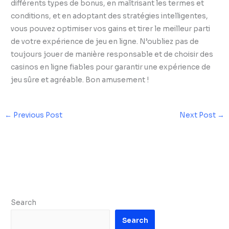
différents types de bonus, en maîtrisant les termes et
conditions, et en adoptant des stratégies intelligentes,
vous pouvez optimiser vos gains et tirer le meilleur parti
de votre expérience de jeu en ligne. N’oubliez pas de
toujours jouer de manière responsable et de choisir des
casinos en ligne fiables pour garantir une expérience de
jeu sûre et agréable. Bon amusement !
←
Previous Post
Next Post
→
Search
Search