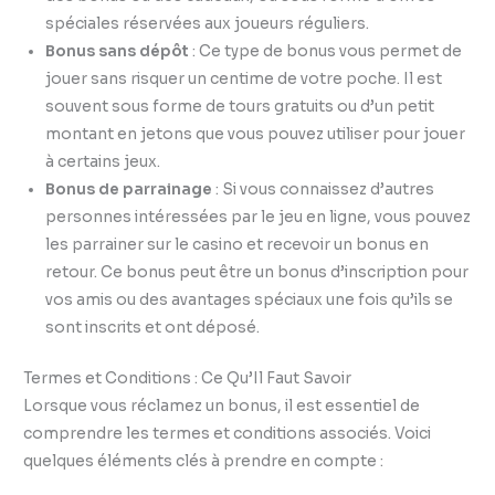
spéciales réservées aux joueurs réguliers.
Bonus sans dépôt
: Ce type de bonus vous permet de
jouer sans risquer un centime de votre poche. Il est
souvent sous forme de tours gratuits ou d’un petit
montant en jetons que vous pouvez utiliser pour jouer
à certains jeux.
Bonus de parrainage
: Si vous connaissez d’autres
personnes intéressées par le jeu en ligne, vous pouvez
les parrainer sur le casino et recevoir un bonus en
retour. Ce bonus peut être un bonus d’inscription pour
vos amis ou des avantages spéciaux une fois qu’ils se
sont inscrits et ont déposé.
Termes et Conditions : Ce Qu’Il Faut Savoir
Lorsque vous réclamez un bonus, il est essentiel de
comprendre les termes et conditions associés. Voici
quelques éléments clés à prendre en compte :