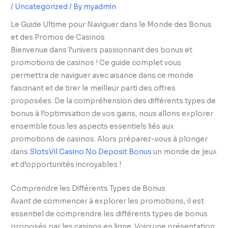
/
Uncategorized
/ By
myadmin
Le Guide Ultime pour Naviguer dans le Monde des Bonus
et des Promos de Casinos
Bienvenue dans l’univers passionnant des bonus et
promotions de casinos ! Ce guide complet vous
permettra de naviguer avec aisance dans ce monde
fascinant et de tirer le meilleur parti des offres
proposées. De la compréhension des différents types de
bonus à l’optimisation de vos gains, nous allons explorer
ensemble tous les aspects essentiels liés aux
promotions de casinos. Alors préparez-vous à plonger
dans
SlotsVil Casino No Deposit Bonus
un monde de jeux
et d’opportunités incroyables !
Comprendre les Différents Types de Bonus
Avant de commencer à explorer les promotions, il est
essentiel de comprendre les différents types de bonus
proposés par les casinos en ligne. Voici une présentation