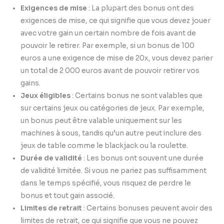
Exigences de mise
: La plupart des bonus ont des
exigences de mise, ce qui signifie que vous devez jouer
avec votre gain un certain nombre de fois avant de
pouvoir le retirer. Par exemple, si un bonus de 100
euros a une exigence de mise de 20x, vous devez parier
un total de 2 000 euros avant de pouvoir retirer vos
gains.
Jeux éligibles
: Certains bonus ne sont valables que
sur certains jeux ou catégories de jeux. Par exemple,
un bonus peut être valable uniquement sur les
machines à sous, tandis qu’un autre peut inclure des
jeux de table comme le blackjack ou la roulette.
Durée de validité
: Les bonus ont souvent une durée
de validité limitée. Si vous ne pariez pas suffisamment
dans le temps spécifié, vous risquez de perdre le
bonus et tout gain associé.
Limites de retrait
: Certains bonuses peuvent avoir des
limites de retrait, ce qui signifie que vous ne pouvez