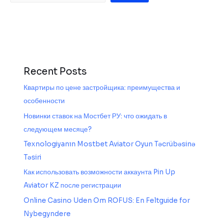
Recent Posts
Квартиры по цене застройщика: преимущества и
особенности
Новинки ставок на Мостбет РУ: что ожидать в
следующем месяце?
Texnologiyanın Mostbet Aviator Oyun Təcrübəsinə
Təsiri
Как использовать возможности аккаунта Pin Up
Aviator KZ после регистрации
Online Casino Uden Om ROFUS: En Feltguide for
Nybegyndere