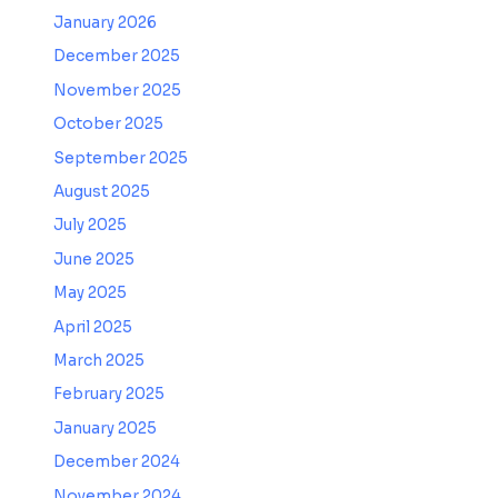
January 2026
December 2025
November 2025
October 2025
September 2025
August 2025
July 2025
June 2025
May 2025
April 2025
March 2025
February 2025
January 2025
December 2024
November 2024