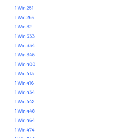
1 Win 251
1 Win 264
1 Win 32
1 Win 333
1 Win 334
1 Win 345
1 Win 400
1 Win 413
1 Win 416
1 Win 434
1 Win 442
1 Win 448
1 Win 464
1 Win 474