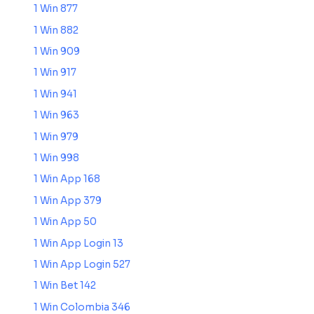
1 Win 877
1 Win 882
1 Win 909
1 Win 917
1 Win 941
1 Win 963
1 Win 979
1 Win 998
1 Win App 168
1 Win App 379
1 Win App 50
1 Win App Login 13
1 Win App Login 527
1 Win Bet 142
1 Win Colombia 346