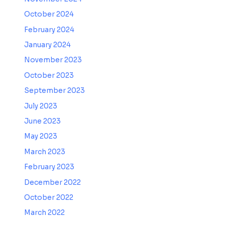
October 2024
February 2024
January 2024
November 2023
October 2023
September 2023
July 2023
June 2023
May 2023
March 2023
February 2023
December 2022
October 2022
March 2022