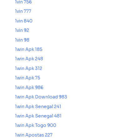
1vin 756
1vin 777
1vin 840
1vin 92
1vin 98
1win Apk 185
1win Apk 248
1win Apk 312
1win Apk 75
1win Apk 986
1win Apk Download 983
1win Apk Senegal 241
1win Apk Senegal 481
1win Apk Togo 900
1win Apostas 227