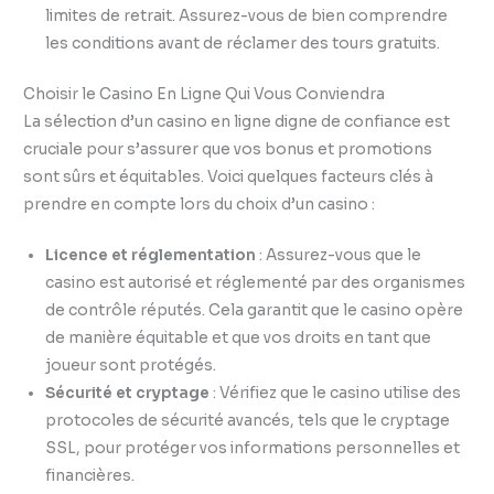
limites de retrait. Assurez-vous de bien comprendre
les conditions avant de réclamer des tours gratuits.
Choisir le Casino En Ligne Qui Vous Conviendra
La sélection d’un casino en ligne digne de confiance est
cruciale pour s’assurer que vos bonus et promotions
sont sûrs et équitables. Voici quelques facteurs clés à
prendre en compte lors du choix d’un casino :
Licence et réglementation
: Assurez-vous que le
casino est autorisé et réglementé par des organismes
de contrôle réputés. Cela garantit que le casino opère
de manière équitable et que vos droits en tant que
joueur sont protégés.
Sécurité et cryptage
: Vérifiez que le casino utilise des
protocoles de sécurité avancés, tels que le cryptage
SSL, pour protéger vos informations personnelles et
financières.