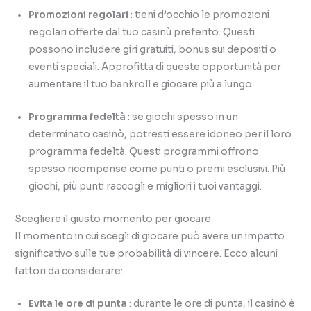
Promozioni regolari
: tieni d’occhio le promozioni
regolari offerte dal tuo casinù preferito. Questi
possono includere giri gratuiti, bonus sui depositi o
eventi speciali. Approfitta di queste opportunità per
aumentare il tuo bankroll e giocare più a lungo.
Programma fedeltà
: se giochi spesso in un
determinato casinò, potresti essere idoneo per il loro
programma fedeltà. Questi programmi offrono
spesso ricompense come punti o premi esclusivi. Più
giochi, più punti raccogli e migliori i tuoi vantaggi.
Scegliere il giusto momento per giocare
Il momento in cui scegli di giocare può avere un impatto
significativo sulle tue probabilità di vincere. Ecco alcuni
fattori da considerare:
Evita le ore di punta
: durante le ore di punta, il casinò è