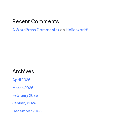
Recent Comments
A WordPress Commenter
on
Hello world!
Archives
April 2026
March 2026
February 2026
January 2026
December 2025