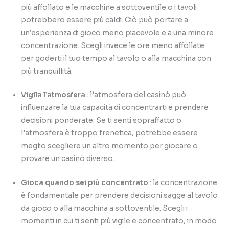
più affollato e le macchine a sottoventile o i tavoli
potrebbero essere più caldi. Ciò può portare a
un’esperienza di gioco meno piacevole e a una minore
concentrazione. Scegli invece le ore meno affollate
per goderti il tuo tempo al tavolo o alla macchina con
più tranquillità.
Vigila l’atmosfera
: l’atmosfera del casinò può
influenzare la tua capacità di concentrarti e prendere
decisioni ponderate. Se ti senti sopraffatto o
l’atmosfera è troppo frenetica, potrebbe essere
meglio scegliere un altro momento per giocare o
provare un casinò diverso.
Gioca quando sei più concentrato
: la concentrazione
è fondamentale per prendere decisioni sagge al tavolo
da gioco o alla macchina a sottoventile. Scegli i
momenti in cui ti senti più vigile e concentrato, in modo