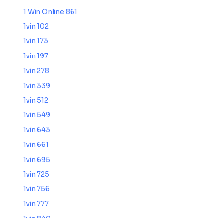
1 Win Online 861
1vin 102
1vin 173
1vin 197
1vin 278
1vin 339
1vin 512
1vin 549
1vin 643
1vin 661
1vin 695
1vin 725
1vin 756
1vin 777