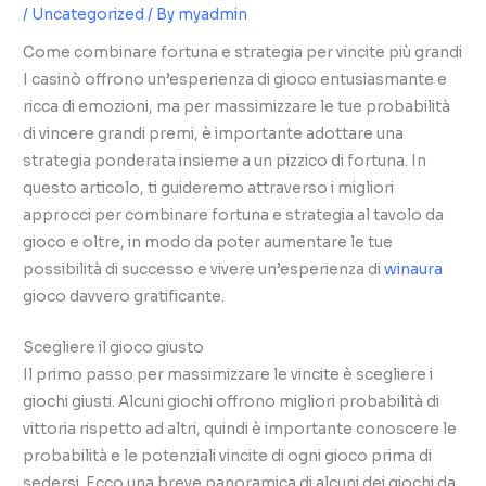
/
Uncategorized
/ By
myadmin
Come combinare fortuna e strategia per vincite più grandi
I casinò offrono un’esperienza di gioco entusiasmante e
ricca di emozioni, ma per massimizzare le tue probabilità
di vincere grandi premi, è importante adottare una
strategia ponderata insieme a un pizzico di fortuna. In
questo articolo, ti guideremo attraverso i migliori
approcci per combinare fortuna e strategia al tavolo da
gioco e oltre, in modo da poter aumentare le tue
possibilità di successo e vivere un’esperienza di
winaura
gioco davvero gratificante.
Scegliere il gioco giusto
Il primo passo per massimizzare le vincite è scegliere i
giochi giusti. Alcuni giochi offrono migliori probabilità di
vittoria rispetto ad altri, quindi è importante conoscere le
probabilità e le potenziali vincite di ogni gioco prima di
sedersi. Ecco una breve panoramica di alcuni dei giochi da