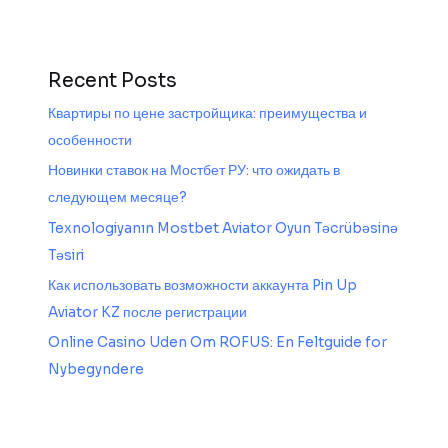
Recent Posts
Квартиры по цене застройщика: преимущества и
особенности
Новинки ставок на Мостбет РУ: что ожидать в
следующем месяце?
Texnologiyanın Mostbet Aviator Oyun Təcrübəsinə
Təsiri
Как использовать возможности аккаунта Pin Up
Aviator KZ после регистрации
Online Casino Uden Om ROFUS: En Feltguide for
Nybegyndere