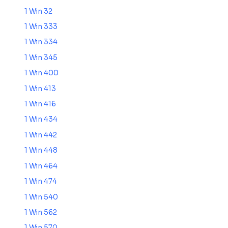
1 Win 32
1 Win 333
1 Win 334
1 Win 345
1 Win 400
1 Win 413
1 Win 416
1 Win 434
1 Win 442
1 Win 448
1 Win 464
1 Win 474
1 Win 540
1 Win 562
1 Win 570