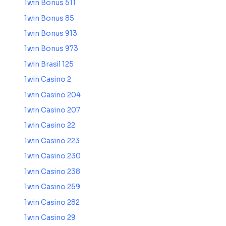
1win Bonus 511
1win Bonus 85
1win Bonus 913
1win Bonus 973
1win Brasil 125
1win Casino 2
1win Casino 204
1win Casino 207
1win Casino 22
1win Casino 223
1win Casino 230
1win Casino 238
1win Casino 259
1win Casino 282
1win Casino 29