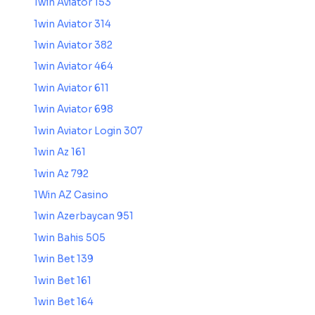
1win Aviator 153
1win Aviator 314
1win Aviator 382
1win Aviator 464
1win Aviator 611
1win Aviator 698
1win Aviator Login 307
1win Az 161
1win Az 792
1Win AZ Casino
1win Azerbaycan 951
1win Bahis 505
1win Bet 139
1win Bet 161
1win Bet 164