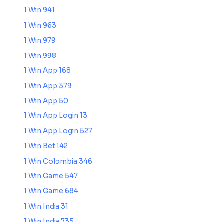
1 Win 941
1 Win 963
1 Win 979
1 Win 998
1 Win App 168
1 Win App 379
1 Win App 50
1 Win App Login 13
1 Win App Login 527
1 Win Bet 142
1 Win Colombia 346
1 Win Game 547
1 Win Game 684
1 Win India 31
1 Win India 735