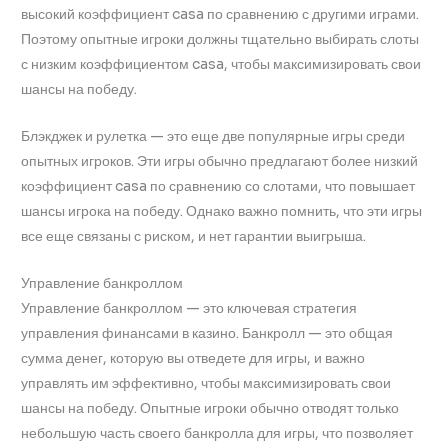
высокий коэффициент casa по сравнению с другими играми.
Поэтому опытные игроки должны тщательно выбирать слоты
с низким коэффициентом casa, чтобы максимизировать свои
шансы на победу.
Блэкджек и рулетка — это еще две популярные игры среди
опытных игроков. Эти игры обычно предлагают более низкий
коэффициент casa по сравнению со слотами, что повышает
шансы игрока на победу. Однако важно помнить, что эти игры
все еще связаны с риском, и нет гарантии выигрыша.
Управление банкроллом
Управление банкроллом — это ключевая стратегия
управления финансами в казино. Банкролл — это общая
сумма денег, которую вы отведете для игры, и важно
управлять им эффективно, чтобы максимизировать свои
шансы на победу. Опытные игроки обычно отводят только
небольшую часть своего банкролла для игры, что позволяет