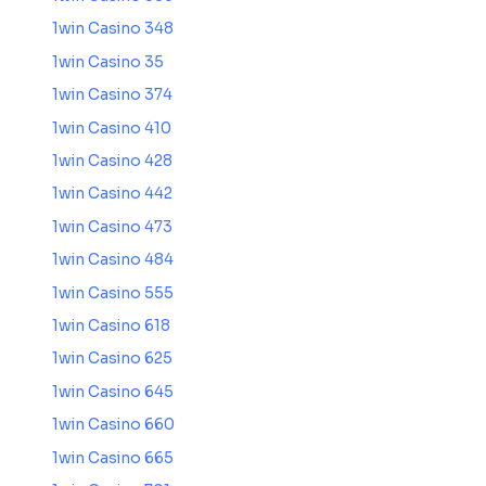
1win Casino 348
1win Casino 35
1win Casino 374
1win Casino 410
1win Casino 428
1win Casino 442
1win Casino 473
1win Casino 484
1win Casino 555
1win Casino 618
1win Casino 625
1win Casino 645
1win Casino 660
1win Casino 665