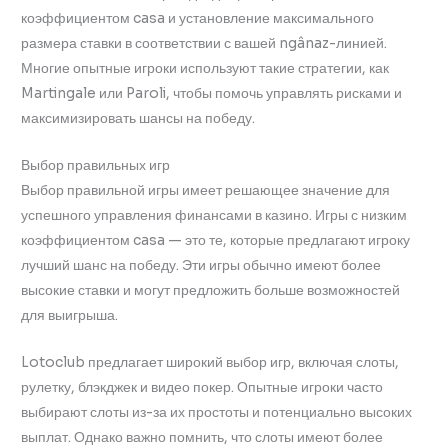
коэффициентом casa и установление максимального
размера ставки в соответствии с вашей ngânaz-линией.
Многие опытные игроки используют такие стратегии, как
Martingale или Paroli, чтобы помочь управлять рисками и
максимизировать шансы на победу.
Выбор правильных игр
Выбор правильной игры имеет решающее значение для
успешного управления финансами в казино. Игры с низким
коэффициентом casa — это те, которые предлагают игроку
лучший шанс на победу. Эти игры обычно имеют более
высокие ставки и могут предложить больше возможностей
для выигрыша.
Lotoclub предлагает широкий выбор игр, включая слоты,
рулетку, блэкджек и видео покер. Опытные игроки часто
выбирают слоты из-за их простоты и потенциально высоких
выплат. Однако важно помнить, что слоты имеют более