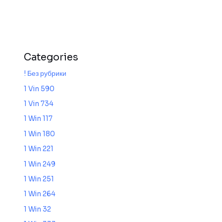
Categories
! Без рубрики
1 Vin 590
1 Vin 734
1 Win 117
1 Win 180
1 Win 221
1 Win 249
1 Win 251
1 Win 264
1 Win 32