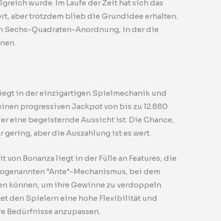
olgreich wurde. Im Laufe der Zeit hat sich das
rt, aber trotzdem blieb die Grundidee erhalten.
hen Sechs-Quadraten-Anordnung, in der die
nnen.
 liegt in der einzigartigen Spielmechanik und
 einen progressiven Jackpot von bis zu 12.880
eler eine begeisternde Aussicht ist. Die Chance,
 gering, aber die Auszahlung ist es wert.
t von Bonanza liegt in der Fülle an Features, die
en sogenannten "Ante"-Mechanismus, bei dem
zen können, um ihre Gewinne zu verdoppeln
tet den Spielern eine hohe Flexibilität und
hre Bedürfnisse anzupassen.