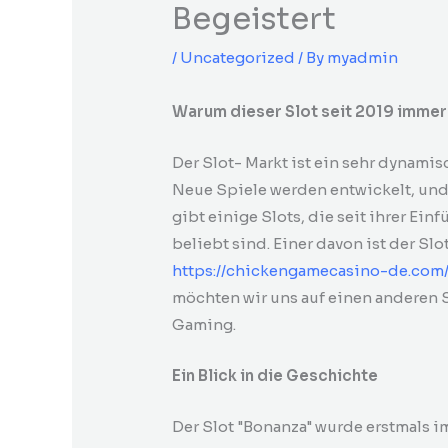
Begeistert
/
Uncategorized
/ By
myadmin
Warum dieser Slot seit 2019 immer
Der Slot- Markt ist ein sehr dynamisc
Neue Spiele werden entwickelt, und
gibt einige Slots, die seit ihrer Ei
beliebt sind. Einer davon ist der Slo
https://chickengamecasino-de.com
möchten wir uns auf einen anderen S
Gaming.
Ein Blick in die Geschichte
Der Slot "Bonanza" wurde erstmals im