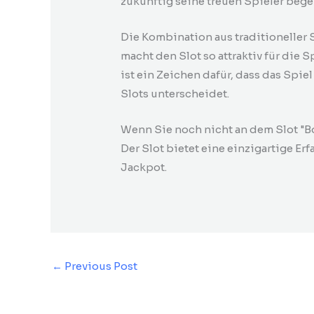
zukünftig seine treuen Spieler bege
Die Kombination aus traditioneller
macht den Slot so attraktiv für die S
ist ein Zeichen dafür, dass das Spie
Slots unterscheidet.
Wenn Sie noch nicht an dem Slot "Bo
Der Slot bietet eine einzigartige E
Jackpot.
←
Previous Post