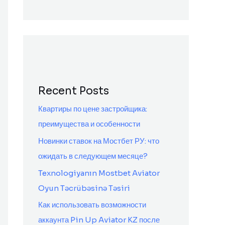
Recent Posts
Квартиры по цене застройщика:
преимущества и особенности
Новинки ставок на Мостбет РУ: что
ожидать в следующем месяце?
Texnologiyanın Mostbet Aviator
Oyun Təcrübəsinə Təsiri
Как использовать возможности
аккаунта Pin Up Aviator KZ после