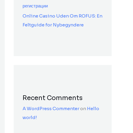
регистрации
Online Casino Uden Om ROFUS: En
Feltguide for Nybegyndere
Recent Comments
A WordPress Commenter
on
Hello
world!