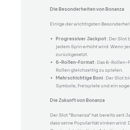
Die Besonderheiten von Bonanza
Einige der wichtigsten Besonderhei
Progressiver Jackpot
: Der Slot
jedem Spin erhöht wird. Wenn je
zurückgesetzt.
6-Rollen-Format
: Das 6-Rollen-
Rollen gleichzeitig zu spielen.
Mehrschichtige Boni
: Der Slot b
Symbole, Freispiele und ein soge
Die Zukunft von Bonanza
Der Slot "Bonanza" hat bereits seit J
dass seine Popularität sinken wird.