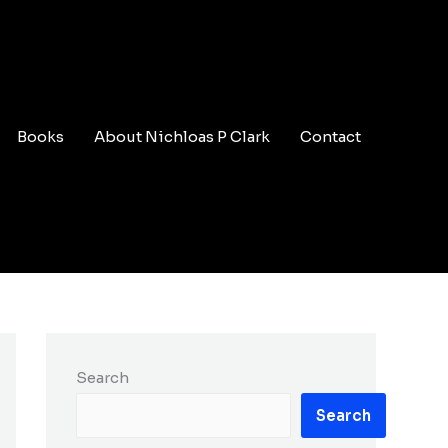
Books
About Nichloas P Clark
Contact
Search
Search