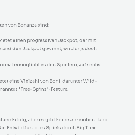
ten von Bonanza sind:
 bietet einen progressiven Jackpot, der mit
mand den Jackpot gewinnt, wird er jedoch
Format ermöglicht es den Spielern, auf sechs
ietet eine Vielzahl von Boni, darunter Wild-
nanntes "Free-Spins"-Feature.
ahren Erfolg, aber es gibt keine Anzeichen dafür,
 Die Entwicklung des Spiels durch Big Time