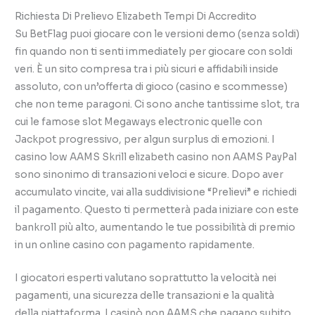
Richiesta Di Prelievo Elizabeth Tempi Di Accredito
Su BetFlag puoi giocare con le versioni demo (senza soldi)
fin quando non ti senti immediately per giocare con soldi
veri. È un sito compresa tra i più sicuri e affidabili inside
assoluto, con un’offerta di gioco (casino e scommesse)
che non teme paragoni. Ci sono anche tantissime slot, tra
cui le famose slot Megaways electronic quelle con
Jackpot progressivo, per algun surplus di emozioni. I
casino low AAMS Skrill elizabeth casino non AAMS PayPal
sono sinonimo di transazioni veloci e sicure. Dopo aver
accumulato vincite, vai alla suddivisione “Prelievi” e richiedi
il pagamento. Questo ti permetterà pada iniziare con este
bankroll più alto, aumentando le tue possibilità di premio
in un online casino con pagamento rapidamente.
I giocatori esperti valutano soprattutto la velocità nei
pagamenti, una sicurezza delle transazioni e la qualità
della piattaforma. I casinò non AAMS che pagano subito