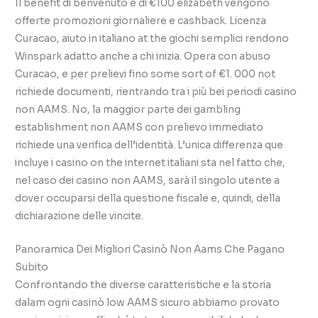
Il benefit di benvenuto è di €100 elizabeth vengono
offerte promozioni giornaliere e cashback. Licenza
Curacao, aiuto in italiano at the giochi semplici rendono
Winspark adatto anche a chi inizia. Opera con abuso
Curacao, e per prelievi fino some sort of €1. 000 not
richiede documenti, rientrando tra i più bei periodi casino
non AAMS. No, la maggior parte dei gambling
establishment non AAMS con prelievo immediato
richiede una verifica dell’identità. L’unica differenza que
incluye i casino on the internet italiani sta nel fatto che,
nel caso dei casino non AAMS, sarà il singolo utente a
dover occuparsi della questione fiscale e, quindi, della
dichiarazione delle vincite.
Panoramica Dei Migliori Casinò Non Aams Che Pagano
Subito
Confrontando the diverse caratteristiche e la storia
dalam ogni casinò low AAMS sicuro abbiamo provato