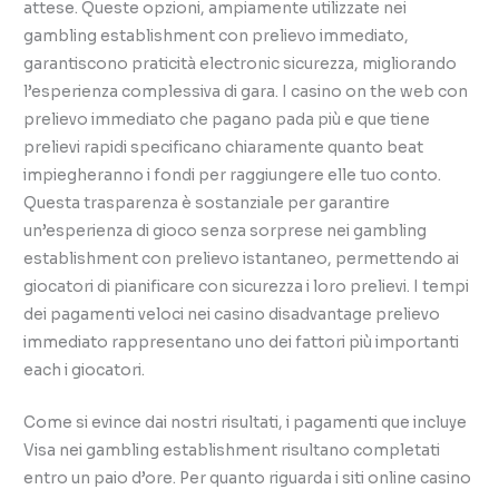
attese. Queste opzioni, ampiamente utilizzate nei
gambling establishment con prelievo immediato,
garantiscono praticità electronic sicurezza, migliorando
l’esperienza complessiva di gara. I casino on the web con
prelievo immediato che pagano pada più e que tiene
prelievi rapidi specificano chiaramente quanto beat
impiegheranno i fondi per raggiungere elle tuo conto.
Questa trasparenza è sostanziale per garantire
un’esperienza di gioco senza sorprese nei gambling
establishment con prelievo istantaneo, permettendo ai
giocatori di pianificare con sicurezza i loro prelievi. I tempi
dei pagamenti veloci nei casino disadvantage prelievo
immediato rappresentano uno dei fattori più importanti
each i giocatori.
Come si evince dai nostri risultati, i pagamenti que incluye
Visa nei gambling establishment risultano completati
entro un paio d’ore. Per quanto riguarda i siti online casino