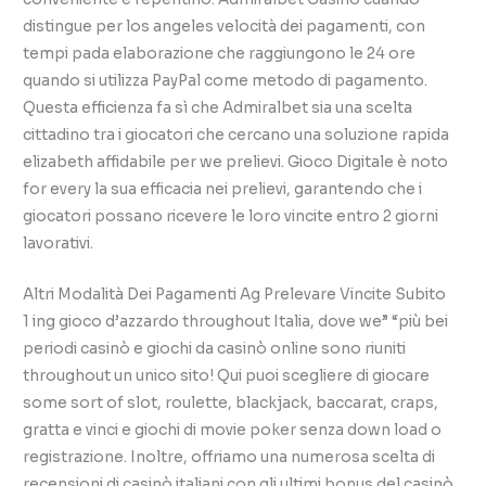
distingue per los angeles velocità dei pagamenti, con
tempi pada elaborazione che raggiungono le 24 ore
quando si utilizza PayPal come metodo di pagamento.
Questa efficienza fa sì che Admiralbet sia una scelta
cittadino tra i giocatori che cercano una soluzione rapida
elizabeth affidabile per we prelievi. Gioco Digitale è noto
for every la sua efficacia nei prelievi, garantendo che i
giocatori possano ricevere le loro vincite entro 2 giorni
lavorativi.
Altri Modalità Dei Pagamenti Ag Prelevare Vincite Subito
1 ing gioco d’azzardo throughout Italia, dove we” “più bei
periodi casinò e giochi da casinò online sono riuniti
throughout un unico sito! Qui puoi scegliere di giocare
some sort of slot, roulette, blackjack, baccarat, craps,
gratta e vinci e giochi di movie poker senza down load o
registrazione. Inoltre, offriamo una numerosa scelta di
recensioni di casinò italiani con gli ultimi bonus del casinò