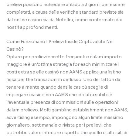
prelievi possono richiedere afilado a 3 giorni per essere
completati, a causa delle verifiche standard previste sia
dal online casino sia da Neteller, come confermato dai
nostri approfondimenti.
Come Funzionano I Prelievi Inside Criptovalute Nei
Casinò?
Optare per prelievi eccetto frequenti e dalam importo
maggiore è un’ottima strategia for each minimizzare i
costi extra se elle casinò non AAMS applica una listino
fissa per the transazioni in deflusso. Uno dei fattori da
tenere a mente quando dans le cas où sceglie di
impiegare i casino non AAMS che idolatra subito è
l’eventuale presenza di commissioni sulle operazioni
dalam prelievo. Molti gambling establishment non AAMS,
advertising esempio, impongono algun limite massimo
giornaliero, settimanale o rivista per i prelievi, che
potrebbe valere inferiore rispetto the quello di altri siti di