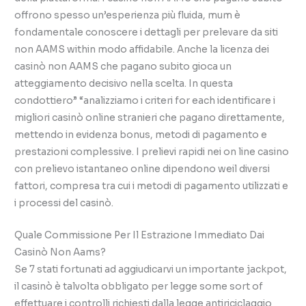
offrono spesso un’esperienza più fluida, mum è
fondamentale conoscere i dettagli per prelevare da siti
non AAMS within modo affidabile. Anche la licenza dei
casinò non AAMS che pagano subito gioca un
atteggiamento decisivo nella scelta. In questa
condottiero” “analizziamo i criteri for each identificare i
migliori casinò online stranieri che pagano direttamente,
mettendo in evidenza bonus, metodi di pagamento e
prestazioni complessive. I prelievi rapidi nei on line casino
con prelievo istantaneo online dipendono weil diversi
fattori, compresa tra cui i metodi di pagamento utilizzati e
i processi del casinò.
Quale Commissione Per Il Estrazione Immediato Dai
Casinò Non Aams?
Se 7 stati fortunati ad aggiudicarvi un importante jackpot,
il casinò è talvolta obbligato per legge some sort of
effettuare i controlli richiesti dalla legge antiriciclaggio