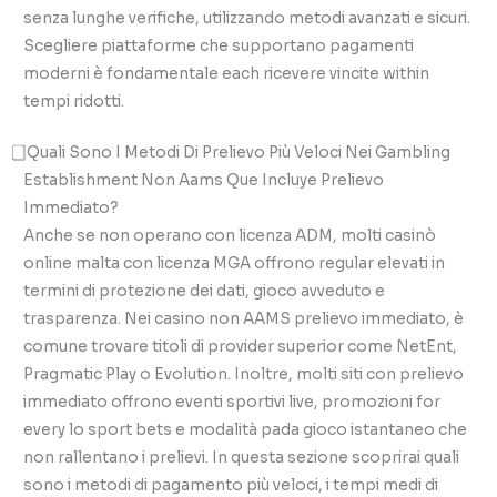
senza lunghe verifiche, utilizzando metodi avanzati e sicuri.
Scegliere piattaforme che supportano pagamenti
moderni è fondamentale each ricevere vincite within
tempi ridotti.
⃣ Quali Sono I Metodi Di Prelievo Più Veloci Nei Gambling
Establishment Non Aams Que Incluye Prelievo
Immediato?
Anche se non operano con licenza ADM, molti casinò
online malta con licenza MGA offrono regular elevati in
termini di protezione dei dati, gioco avveduto e
trasparenza. Nei casino non AAMS prelievo immediato, è
comune trovare titoli di provider superior come NetEnt,
Pragmatic Play o Evolution. Inoltre, molti siti con prelievo
immediato offrono eventi sportivi live, promozioni for
every lo sport bets e modalità pada gioco istantaneo che
non rallentano i prelievi. In questa sezione scoprirai quali
sono i metodi di pagamento più veloci, i tempi medi di