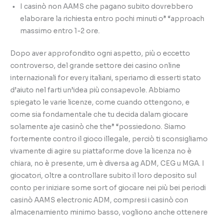
I casinò non AAMS che pagano subito dovrebbero
elaborare la richiesta entro pochi minuti o” “approach
massimo entro 1-2 ore.
Dopo aver approfondito ogni aspetto, più o eccetto
controverso, del grande settore dei casino online
internazionali for every italiani, speriamo di esserti stato
d’aiuto nel farti un’idea più consapevole. Abbiamo
spiegato le varie licenze, come cuando ottengono, e
come sia fondamentale che tu decida dalam giocare
solamente aje casinò che the” “possiedono. Siamo
fortemente contro il gioco illegale, perciò ti sconsigliamo
vivamente di agire su piattaforme dove la licenza no è
chiara, no è presente, um è diversa ag ADM, CEG u MGA. I
giocatori, oltre a controllare subito il loro deposito sul
conto per iniziare some sort of giocare nei più bei periodi
casinò AAMS electronic ADM, compresi i casinò con
almacenamiento minimo basso, vogliono anche ottenere