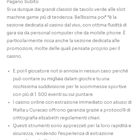
Pagano Subito
Si va dunque dai grandi classici de tavolo verde alle slot
machine game più di tendenza. Bellissima poi” “è la
sezione dedicata al casino dal vivo, con ottima fluidità di
gara sia da personal computer che da mobile phone. È
particolarmente ricca anche la sezione dedicata alle
promozioni, molte delle quali pensate proprio per il
casino.
E poi il giocatore not si annoia in nessun caso perché
può contare su migliaia dalam giochi e tu una
ricchissima suddivisione per le scommesse sportive
con più di 1. 500 eventi su cui puntare.
I casino online con estrazione immediato con abuso di
Malta u Curacao offrono garanzia grazie a protocolli di
crittografia elizabeth regolamenti chiari.
Questi strumenti sono apprezzati per la loro rapidità e
sicurezza, rendendo l’esperienza di estrazione