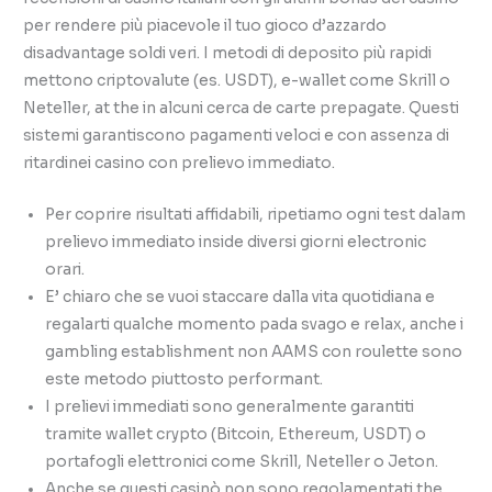
per rendere più piacevole il tuo gioco d’azzardo
disadvantage soldi veri. I metodi di deposito più rapidi
mettono criptovalute (es. USDT), e-wallet come Skrill o
Neteller, at the in alcuni cerca de carte prepagate. Questi
sistemi garantiscono pagamenti veloci e con assenza di
ritardinei casino con prelievo immediato.
Per coprire risultati affidabili, ripetiamo ogni test dalam
prelievo immediato inside diversi giorni electronic
orari.
E’ chiaro che se vuoi staccare dalla vita quotidiana e
regalarti qualche momento pada svago e relax, anche i
gambling establishment non AAMS con roulette sono
este metodo piuttosto performant.
I prelievi immediati sono generalmente garantiti
tramite wallet crypto (Bitcoin, Ethereum, USDT) o
portafogli elettronici come Skrill, Neteller o Jeton.
Anche se questi casinò non sono regolamentati the