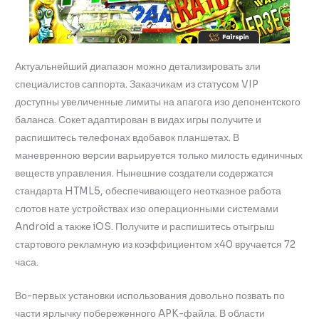
Актуальнейший диапазон можно детализировать зли
специалистов саппорта. Заказчикам из статусом VIP
доступны увеличенные лимиты на апагога изо депонентского
баланса. Сокет адаптирован в видах игры получите и
распишитесь телефонах вдобавок планшетах. В
маневренною версии варьируется только милость единичных
веществ управления. Нынешние создатели содержатся
стандарта HTML5, обеспечивающего неотказное работа
слотов нате устройствах изо операционными системами
Android а также iOS. Получите и распишитесь отыгрыш
стартового рекламную из коэффициентом х40 вручается 72
часа.
Во-первых установки использования довольно позвать по
части ярлычку побереженного APK-файла. В области