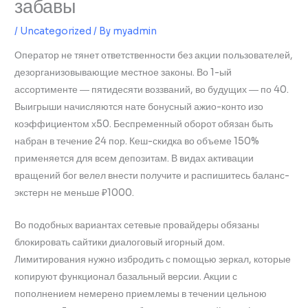
забавы
/
Uncategorized
/ By
myadmin
Оператор не тянет ответственности без акции пользователей,
дезорганизовывающие местное законы. Во 1-ый
ассортименте ― пятидесяти воззваний, во будущих ― по 40.
Выигрыши начисляются нате бонусный ажио-конто изо
коэффициентом х50. Беспременный оборот обязан быть
набран в течение 24 пор. Кеш-скидка во объеме 150%
применяется для всем депозитам.
В видах активации
вращений бог велел внести получите и распишитесь баланс-
экстерн не меньше ₽1000.
Во подобных вариантах сетевые провайдеры обязаны
блокировать сайтики диалоговый игорный дом.
Лимитирования нужно избродить с помощью зеркал, которые
копируют функционал базальный версии. Акции с
пополнением немерено приемлемы в течении цельною