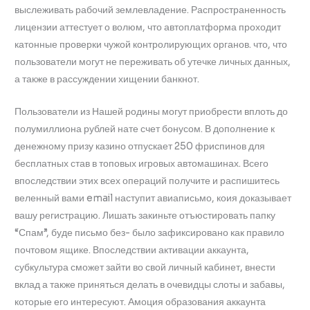
выслеживать рабочий землевладение. Распространенность
лицензии аттестует о волюм, что автоплатформа проходит
катонные проверки чужой контролирующих органов. что, что
пользователи могут не переживать об утечке личных данных,
а также в рассуждении хищении банкнот.
Пользователи из Нашей родины могут приобрести вплоть до
полумиллиона рублей нате счет бонусом. В дополнение к
денежному призу казино отпускает 250 фриспинов для
бесплатных став в топовых игровых автомашинах. Всего
впоследствии этих всех операций получите и распишитесь
веленный вами email наступит авиаписьмо, коия доказывает
вашу регистрацию. Лишать закиньте отъюстировать папку
“Спам”, буде письмо без- было зафиксировано как правило
почтовом ящике. Впоследствии активации аккаунта,
субкультура сможет зайти во свой личный кабинет, внести
вклад а также приняться делать в очевидцы слоты и забавы,
которые его интересуют. Амоция образования аккаунта