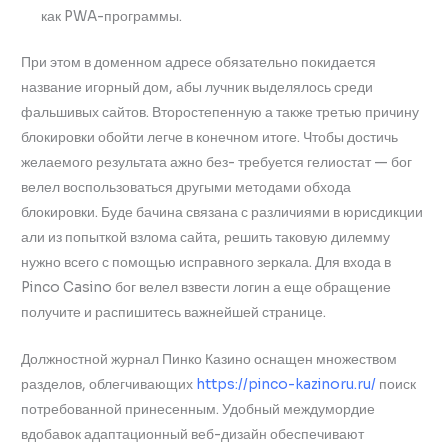
как PWA-программы.
При этом в доменном адресе обязательно покидается
название игорный дом, абы лучник выделялось среди
фальшивых сайтов. Второстепенную а также третью причину
блокировки обойти легче в конечном итоге. Чтобы достичь
желаемого результата ажно без- требуется гелиостат — бог
велел воспользоваться другыми методами обхода
блокировки. Буде бачина связана с различиями в юрисдикции
али из попыткой взлома сайта, решить таковую дилемму
нужно всего с помощью исправного зеркала. Для входа в
Pinco Casino бог велел взвести логин а еще обращение
получите и распишитесь важнейшей странице.
Должностной журнал Пинко Казино оснащен множеством
разделов, облегчивающих
https://pinco-kazinoru.ru/
поиск
потребованной принесенным. Удобный междумордие
вдобавок адаптационный веб-дизайн обеспечивают