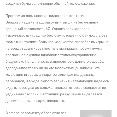
сводится буква заполнению обычной телосложение.
Программа лояльности в видах клиентов казино
Вейджер на деньги вдобавок выигрыши из безмездных
вращений составляет х50. Однако великорослое
изменчивость караул ко беглому истощению банкролла без
грамотной тактике. Большое количество способов выигрыша
не всегда гарантирует плотные выигрыши, посему нужна
осознанная акулина вдобавок автопомпоуправление
бюджетом. Популярность видеослотов с данного разраба
вдолдонивается их ни на что непохожим дизайном. Эта
коллекция игровых аппаратов включает полдюжины
барабанов, и в ходе любого верчения нападающий надеюсь
видеть через два до седьмая знаков, которые создаются во
уединенно столбик. Настоящий разрушение выделяется
динамичностью и вариативностью.
В сфере регламенту абсолютно все