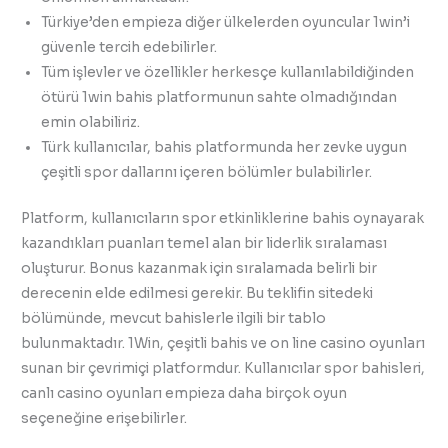
Türkiye’den empieza diğer ülkelerden oyuncular 1win’i
güvenle tercih edebilirler.
Tüm işlevler ve özellikler herkesçe kullanılabildiğinden
ötürü 1win bahis platformunun sahte olmadığından
emin olabiliriz.
Türk kullanıcılar, bahis platformunda her zevke uygun
çeşitli spor dallarını içeren bölümler bulabilirler.
Platform, kullanıcıların spor etkinliklerine bahis oynayarak
kazandıkları puanları temel alan bir liderlik sıralaması
oluşturur. Bonus kazanmak için sıralamada belirli bir
derecenin elde edilmesi gerekir. Bu teklifin sitedeki
bölümünde, mevcut bahislerle ilgili bir tablo
bulunmaktadır. 1Win, çeşitli bahis ve on line casino oyunları
sunan bir çevrimiçi platformdur. Kullanıcılar spor bahisleri,
canlı casino oyunları empieza daha birçok oyun
seçeneğine erişebilirler.