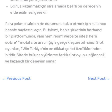
kullanarak para çekebilirler.
Bonus kazanmak için sıralamada belirli bir derecenin
elde edilmesi gerekir.
Para çekme talebinizin durumunu takip etmek için kullanıcı
hesabı sayfasını açın. Bu işlemi, bahis şirketinin herhangi
bir platformunda, yani hem resmi website sitesi hem
sobre” “mobil site aracılığıyla gerçekleştirebilirsiniz. Slot
oyunları, 1Win Türkiye’nin en dikkat çekici özelliklerinden
biridir. Sitede bulunan yüzlerce farklı slot oyunu, eğlenceli
ve kazançlı bir deneyim sunar.
←
Previous Post
Next Post
→