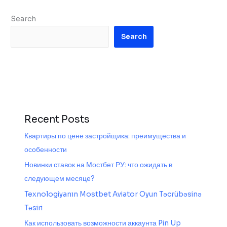
Search
Search
Recent Posts
Квартиры по цене застройщика: преимущества и
особенности
Новинки ставок на Мостбет РУ: что ожидать в
следующем месяце?
Texnologiyanın Mostbet Aviator Oyun Təcrübəsinə
Təsiri
Как использовать возможности аккаунта Pin Up