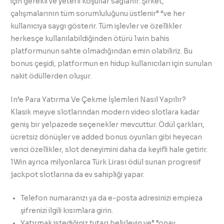
için gerekli ve yeterli koşullar sağlanır. Şirket,
çalışmalarının tüm sorumluluğunu üstlenir” “ve her
kullanıcıya saygı gösterir. Tüm işlevler ve özellikler
herkesçe kullanılabildiğinden ötürü 1win bahis
platformunun sahte olmadığından emin olabiliriz. Bu
bonus çeşidi, platformun en hidup kullanıcıları için sunulan
nakit ödüllerden oluşur.
In’e Para Yatırma Ve Çekme İşlemleri Nasıl Yapılır?
Klasik meyve slotlarından modern video slotlara kadar
geniş bir yelpazede seçenekler mevcuttur. Ödül çarkları,
ücretsiz dönüşler ve added bonus oyunları gibi heyecan
verici özellikler, slot deneyimini daha da keyifli hale getirir.
1Win ayrıca milyonlarca Türk Lirası ödül sunan progresif
jackpot slotlarına da ev sahipliği yapar.
Telefon numaranızı ya da e-posta adresinizi empieza
şifrenizi ilgili kısımlara girin.
Yatırmak istediğiniz tutarı belirleyin ve” “onay