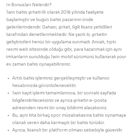
In Bonusları Nelerdir?
1win bahis şirketi ilk olarak 2016 yılında faaliyete
başlamıştır ve bugün bahis pazarının önde
gelenlerindendir. Dahası, şirket, ilgili lisans yetkilileri
tarafından denetlenmektedir. Ne yazık ki, şirketin
geliştiricileri henüz bir uygulama sunmadı. Ancak, tıpkı
resmi web sitesinde olduğu gibi, para kazanmak için aynı
imkanların sunulduğu 1win mobil sürümünü kullanarak your
ex zaman bahis oynayabilirsiniz.
Artık bahis işleminiz gerçekleşmiştir ve kullanıcı
hesabınızda görüntülenecektir.
1win kayıt işlemi tamamlanınca, bir sonraki sayfada
bilgilendirileceksiniz ve ayrıca şirketin e-posta
adresinden resmi bir onay bildirimi alacaksınız.
Bu, aynı kita birkaç spor müsabakasına bahis oynamaya
olanak veren daha karmaşık bir bahis türüdür.
Ayrıca, lisanslı bir platform olması sebebiyle güvenilir