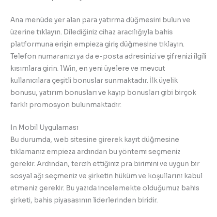
Ana menüde yer alan para yatırma düğmesini bulun ve
üzerine tıklayın. Dilediğiniz cihaz aracılığıyla bahis
platformuna erişin empieza giriş düğmesine tıklayın.
Telefon numaranızı ya da e-posta adresinizi ve şifrenizi ilgili
kısımlara girin. 1Win, en yeni üyelere ve mevcut
kullanıcılara çeşitli bonuslar sunmaktadır. İlk üyelik
bonusu, yatırım bonusları ve kayıp bonusları gibi birçok
farklı promosyon bulunmaktadır.
In Mobil Uygulaması
Bu durumda, web sitesine girerek kayıt düğmesine
tıklamanız empieza ardından bu yöntemi seçmeniz
gerekir. Ardından, tercih ettiğiniz pra birimini ve uygun bir
sosyal ağı seçmeniz ve şirketin hüküm ve koşullarını kabul
etmeniz gerekir. Bu yazıda incelemekte olduğumuz bahis
şirketi, bahis piyasasının liderlerinden biridir.