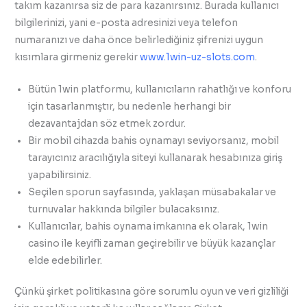
takım kazanırsa siz de para kazanırsınız. Burada kullanıcı
bilgilerinizi, yani e-posta adresinizi veya telefon
numaranızı ve daha önce belirlediğiniz şifrenizi uygun
kısımlara girmeniz gerekir
www.1win-uz-slots.com
.
Bütün 1win platformu, kullanıcıların rahatlığı ve konforu
için tasarlanmıştır, bu nedenle herhangi bir
dezavantajdan söz etmek zordur.
Bir mobil cihazda bahis oynamayı seviyorsanız, mobil
tarayıcınız aracılığıyla siteyi kullanarak hesabınıza giriş
yapabilirsiniz.
Seçilen sporun sayfasında, yaklaşan müsabakalar ve
turnuvalar hakkında bilgiler bulacaksınız.
Kullanıcılar, bahis oynama imkanına ek olarak, 1win
casino ile keyifli zaman geçirebilir ve büyük kazançlar
elde edebilirler.
Çünkü şirket politikasına göre sorumlu oyun ve veri gizliliği