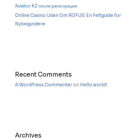
Aviator KZ после регистрации
Online Casino Uden Om ROFUS: En Feltguide for
Nybegyndere
Recent Comments
A WordPress Commenter
on
Hello world!
Archives