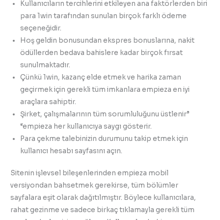
Kullanıcıların tercihlerini etkileyen ana faktörlerden biri
para 1win tarafından sunulan birçok farklı ödeme
seçeneğidir.
Hoş geldin bonusundan ekspres bonuslarına, nakit
ödüllerden bedava bahislere kadar birçok fırsat
sunulmaktadır.
Çünkü 1win, kazanç elde etmek ve harika zaman
geçirmek için gerekli tüm imkanlara empieza en iyi
araçlara sahiptir.
Şirket, çalışmalarının tüm sorumluluğunu üstlenir”
“empieza her kullanıcıya saygı gösterir.
Para çekme talebinizin durumunu takip etmek için
kullanıcı hesabı sayfasını açın.
Sitenin işlevsel bileşenlerinden empieza mobil
versiyondan bahsetmek gerekirse, tüm bölümler
sayfalara eşit olarak dağıtılmıştır. Böylece kullanıcılara,
rahat gezinme ve sadece birkaç tıklamayla gerekli tüm