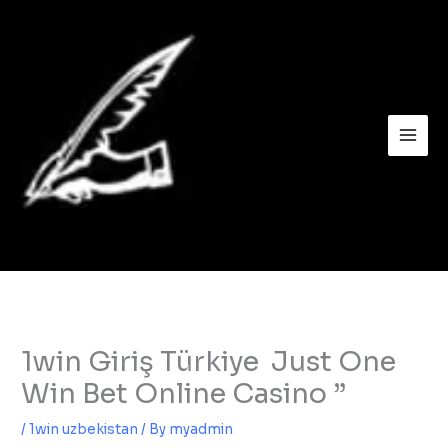
Skip
to
content
1win Giriş Türkiye ️ Just One
Win Bet Online Casino ️”
/
1win uzbekistan
/ By
myadmin