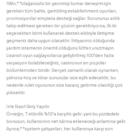
1Win,” “olağanüstü bir çevrimiçi kumar deneyimi için
gereken tüm bahis, gambling establishment oyunları,
promosyonlar empieza desteği sağlar. Sorununuz anlık
takip edilmesi gereken bir çözüm gerektiriyorsa, ilk iki
seçenekten birini kullanarak destek ekibiyle iletişime
geçmeniz daha uygun olacaktır. İhtiyacınız olduğunda
yardım istemenin önemli olduğunu lütfen unutmayın.
Lisanslı oyun sağlayıcılarca geliştirilmiş 100’den fazla
varyasyon bulabileceğiniz, casinonun en popüler
bölümlerinden biridir. Gerçek zamanlı olarak oynarken,
yalnızca hoş ve kibar sunucular size eşlik edecektir, bu
nedenle rulet oyununun size kazanç getirme olasılığı çok
yüksektir.
In’e Nasıl Giriş Yapılır
Örneğin, 7 etkinlik %10’a karşılık gelir; yani bu yüzdedeki
bonusun, kullanıcının net kârına ekleneceği anlamına gelir.
Ayrıca,” “system çalışanları, her kullanıcıya karşı son