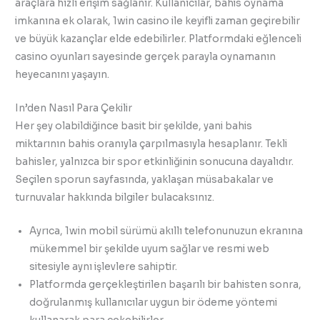
araçlara hızlı erişim sağlanır. Kullanıcılar, bahis oynama
imkanına ek olarak, 1win casino ile keyifli zaman geçirebilir
ve büyük kazançlar elde edebilirler. Platformdaki eğlenceli
casino oyunları sayesinde gerçek parayla oynamanın
heyecanını yaşayın.
In’den Nasıl Para Çekilir
Her şey olabildiğince basit bir şekilde, yani bahis
miktarının bahis oranıyla çarpılmasıyla hesaplanır. Tekli
bahisler, yalnızca bir spor etkinliğinin sonucuna dayalıdır.
Seçilen sporun sayfasında, yaklaşan müsabakalar ve
turnuvalar hakkında bilgiler bulacaksınız.
Ayrıca, 1win mobil sürümü akıllı telefonunuzun ekranına
mükemmel bir şekilde uyum sağlar ve resmi web
sitesiyle aynı işlevlere sahiptir.
Platformda gerçekleştirilen başarılı bir bahisten sonra,
doğrulanmış kullanıcılar uygun bir ödeme yöntemi