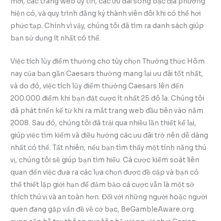
mới, các trang web uy tín, các ưu đãi sòng bạc địa phương
hiện có, và quy trình đăng ký thành viên đôi khi có thể hơi
phức tạp. Chính vì vậy, chúng tôi đã tìm ra danh sách giúp
bạn sử dụng ít nhất có thể.
Việc tích lũy điểm thưởng cho tùy chọn Thưởng thức Hôm
nay của bạn gần Caesars thường mang lại ưu đãi tốt nhất,
và do đó, việc tích lũy điểm thưởng Caesars lên đến
200.000 điểm khi bạn đặt cược ít nhất 25 đô la. Chúng tôi
đã phát triển kể từ khi ra mắt trang web đầu tiên vào năm
2008. Sau đó, chúng tôi đã trải qua nhiều lần thiết kế lại,
giúp việc tìm kiếm và điều hướng các ưu đãi trở nên dễ dàng
nhất có thể. Tất nhiên, nếu bạn tìm thấy một tính năng thú
vị, chúng tôi sẽ giúp bạn tìm hiểu. Cá cược kiểm soát liên
quan đến việc đưa ra các lựa chọn được đề cập và bạn có
thể thiết lập giới hạn để đảm bảo cá cược vẫn là một sở
thích thú vị và an toàn hơn. Đối với những người hoặc người
quen đang gặp vấn đề về cờ bạc, BeGambleAware.org