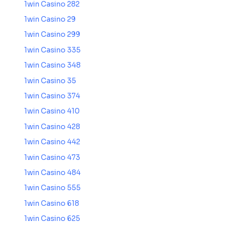
1win Casino 282
1win Casino 29
1win Casino 299
1win Casino 335
1win Casino 348
1win Casino 35
1win Casino 374
1win Casino 410
1win Casino 428
1win Casino 442
1win Casino 473
1win Casino 484
1win Casino 555
1win Casino 618
1win Casino 625