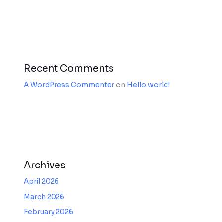
Recent Comments
A WordPress Commenter
on
Hello world!
Archives
April 2026
March 2026
February 2026