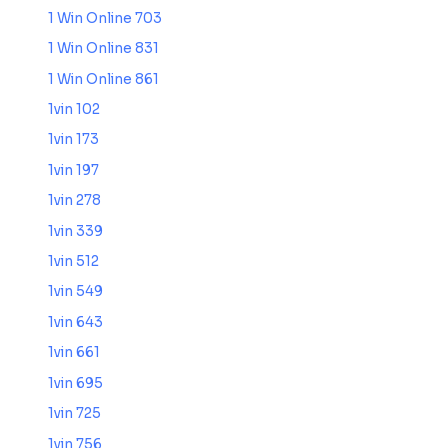
1 Win Online 703
1 Win Online 831
1 Win Online 861
1vin 102
1vin 173
1vin 197
1vin 278
1vin 339
1vin 512
1vin 549
1vin 643
1vin 661
1vin 695
1vin 725
1vin 756