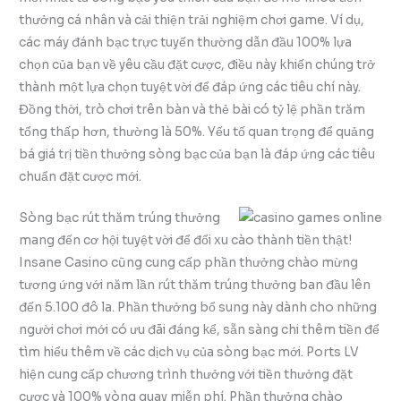
thưởng cá nhân và cải thiện trải nghiệm chơi game. Ví dụ,
các máy đánh bạc trực tuyến thường dẫn đầu 100% lựa
chọn của bạn về yêu cầu đặt cược, điều này khiến chúng trở
thành một lựa chọn tuyệt vời để đáp ứng các tiêu chí này.
Đồng thời, trò chơi trên bàn và thẻ bài có tỷ lệ phần trăm
tổng thấp hơn, thường là 50%. Yếu tố quan trọng để quảng
bá giá trị tiền thưởng sòng bạc của bạn là đáp ứng các tiêu
chuẩn đặt cược mới.
Sòng bạc rút thăm trúng thưởng
mang đến cơ hội tuyệt vời để đổi xu cào thành tiền thật!
Insane Casino cũng cung cấp phần thưởng chào mừng
tương ứng với năm lần rút thăm trúng thưởng ban đầu lên
đến 5.100 đô la. Phần thưởng bổ sung này dành cho những
người chơi mới có ưu đãi đáng kể, sẵn sàng chi thêm tiền để
tìm hiểu thêm về các dịch vụ của sòng bạc mới. Ports LV
hiện cung cấp chương trình thưởng với tiền thưởng đặt
cược và 100% vòng quay miễn phí. Phần thưởng chào