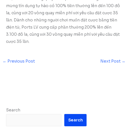
mừng tín dụng tự hào có 100% tiền thưởng lên đến 100 đô
la, cùng với 20 vòng quay miễn phí với yêu cầu đặt cược 35
lần. Dành cho những người chơi muốn đặt cược bằng tiền
điện tử, Ports LV cung cấp phần thưởng 200% lên đến
3.100 đô la, cùng với 30 vòng quay miễn phí với yêu cầu đặt
cược 35 lần.
←
Previous Post
Next Post
→
Search
Search