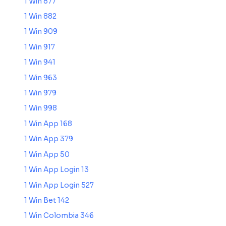
1 Win 877
1 Win 882
1 Win 909
1 Win 917
1 Win 941
1 Win 963
1 Win 979
1 Win 998
1 Win App 168
1 Win App 379
1 Win App 50
1 Win App Login 13
1 Win App Login 527
1 Win Bet 142
1 Win Colombia 346