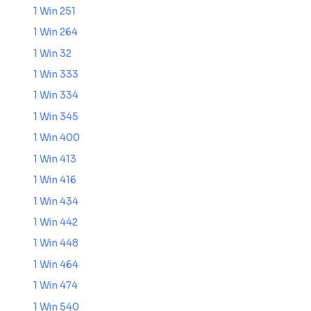
1 Win 251
1 Win 264
1 Win 32
1 Win 333
1 Win 334
1 Win 345
1 Win 400
1 Win 413
1 Win 416
1 Win 434
1 Win 442
1 Win 448
1 Win 464
1 Win 474
1 Win 540