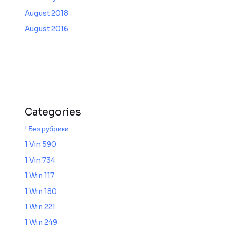
August 2018
August 2016
Categories
! Без рубрики
1 Vin 590
1 Vin 734
1 Win 117
1 Win 180
1 Win 221
1 Win 249